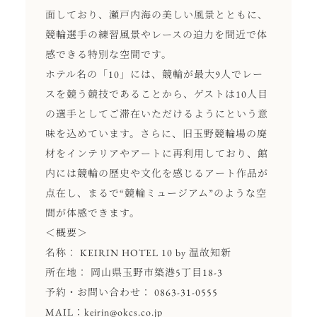
面しており、瀬戸内海の美しい風景とともに、
競輪選手の練習風景やレースの迫力を間近で体
感できる特別な空間です。
ホテル名の「10」には、競輪が最大9人でレー
スを競う競技であることから、ゲストは10人目
の選手としてご滞在いただけるようにという意
味を込めています。さらに、旧玉野競輪場の廃
材をインテリアやアートに再利用しており、館
内には競輪の歴史や文化を感じるアート作品が
点在し、まるで“競輪ミュージアム”のような空
間が体感できます。
＜概要＞
​​名称： KEIRIN HOTEL 10​ by 温故知新
​​所在地： 岡山県玉野市築港5丁目18-3​
​​予約・お問い合わせ： 0863-31-0555​
​​MAIL：
keirin@okcs.co.jp