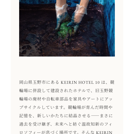
岡山県玉野市にある KEIRIN HOTEL 10 は、競
輪場に併設して建設されたホテルで、旧玉野競
輪場の廃材や自転車部品を家具やアートにアッ
プサイクルしています。競輪場が育んだ時間や
記憶を、新しいかたちに結晶させる――まさに
過去を受け継ぎ、未来へと紡ぐ温故知新のフィ
ロソフィーが息づく場所です。そんな KEIRIN