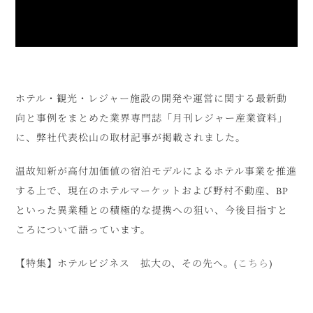
ホテル・観光・レジャー施設の開発や運営に関する最新動
向と事例をまとめた業界専門誌「月刊レジャー産業資料」
に、弊社代表松山の取材記事が掲載されました。
温故知新が高付加価値の宿泊モデルによるホテル事業を推進
する上で、現在のホテルマーケットおよび野村不動産、BP
といった異業種との積極的な提携への狙い、今後目指すと
ころについて語っています。
【特集】ホテルビジネス 拡大の、その先へ。(
こちら
)