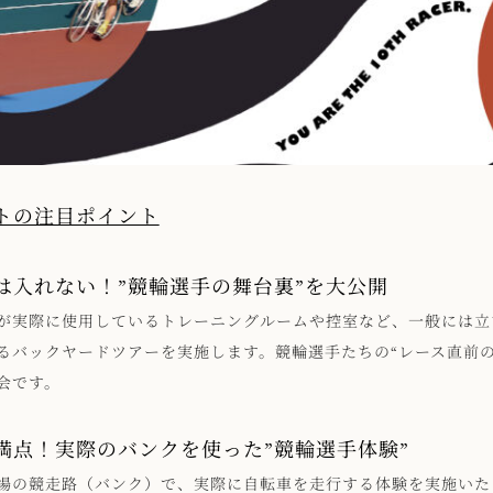
トの注目ポイント
は入れない！”競輪選手の舞台裏”を大公開
が実際に使用しているトレーニングルームや控室など、一般には立
るバックヤードツアーを実施します。競輪選手たちの“レース直前の
会です。
満点！実際のバンクを使った”競輪選手体験”
場の競走路（バンク）で、実際に自転車を走行する体験を実施いた