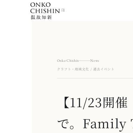
Skip
to
content
Onko Chishin
News
クラフト・地域文化 / 過去イベント
【11/23
で。Family 