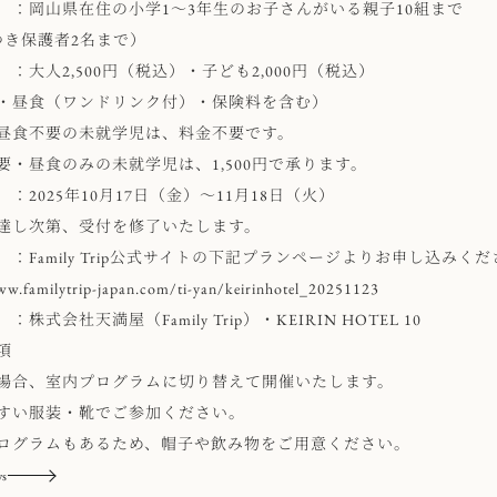
岡山県在住の小学1～3年生のお子さんがいる親子10組まで
つき保護者2名まで）
：大人2,500円（税込）・子ども2,000円（税込）
・昼食（ワンドリンク付）・保険料を含む）
昼食不要の未就学児は、料金不要です。
要・昼食のみの未就学児は、1,500円で承ります。
：2025年10月17日（金）～11月18日（火）
達し次第、受付を修了いたします。
：Family Trip公式サイトの下記プランページよりお申し込みくだ
ww.familytrip-japan.com/ti-yan/keirinhotel_20251123
式会社天満屋（Family Trip）・KEIRIN HOTEL 10
項
場合、室内プログラムに切り替えて開催いたします。
すい服装・靴でご参加ください。
ログラムもあるため、帽子や飲み物をご用意ください。
ws