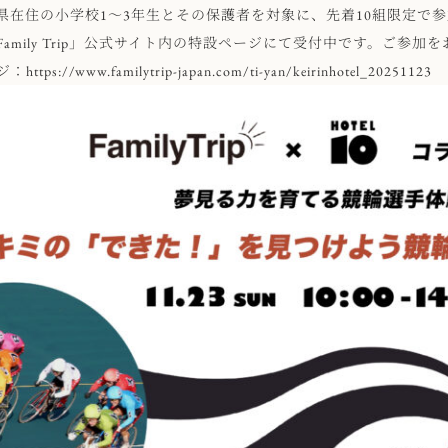
県在住の小学校1〜3年生とその保護者を対象に、先着10組限定で
Family Trip」公式サイト内の特設ページにて受付中です。ご参加
ジ：
https://www.familytrip-japan.com/ti-yan/keirinhotel_20251123