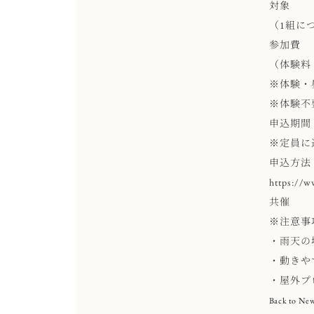
対象 ：
（1組に
参加費 
（体験料
※体験・
※体験不
申込期間 
※定員に
申込方法 
https://w
共催 ：株
※注意事
・雨天の
・動きや
・屋外プ
Back to Ne