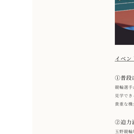
イベン
①普段
競輪選手
見学でき
貴重な機
②迫力
玉野競輪