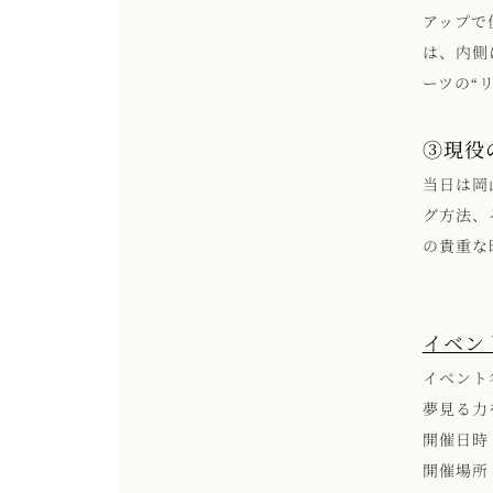
アップで
は、内側
ーツの“
③現役
当日は岡
グ方法、
の貴重な
イベン
イベント名：
夢見る力
開催日時 
開催場所 