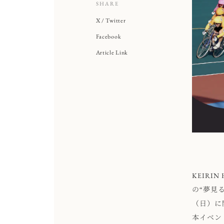
SHARE
X / Twitter
Facebook
Article Link
KEIRI
の“夢見
（日）に
本イベン