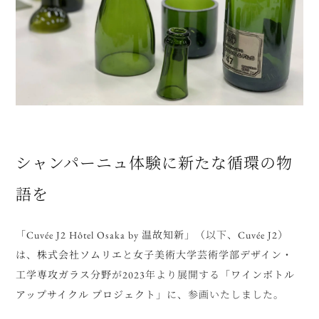
シャンパーニュ体験に新たな循環の物
語を
「Cuvée J2 Hôtel Osaka by 温故知新」
（以下、Cuvée J2）
は、
株式会社ソムリエ
と
女子美術大学芸術学部デザイン・
工学専攻ガラス分野
が2023年より展開する
「ワインボトル
アップサイクル プロジェクト」
に、参画いたしました。