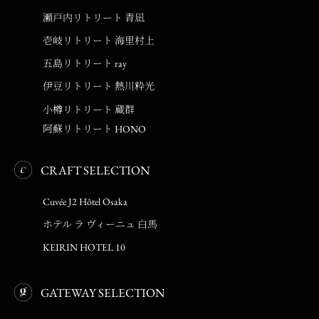
瀬戸内リトリート 青凪
壱岐リトリート 海里村上
五島リトリート ray
伊豆リトリート 熱川粋光
小樽リトリート 蔵群
阿蘇リトリート HONO
CRAFT SELECTION
Cuvée J2 Hôtel Osaka
ホテル ラ ヴィーニュ 白馬
KEIRIN HOTEL 10
GATEWAY SELECTION