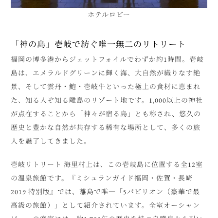
ホテルロビー
「神の島」壱岐で紡ぐ唯一無二のリトリート
福岡の博多港からジェットフォイルでわずか約1時間。壱岐
島は、エメラルドグリーンに輝く海、大自然が織りなす絶
景、そして雲丹・鮑・壱岐牛といった極上の食材に恵まれ
た、知る人ぞ知る離島のリゾート地です。1,000以上の神社
が点在することから「神々が宿る島」とも称され、悠久の
歴史と豊かな自然が共存する稀有な場所として、多くの旅
人を魅了してきました。
壱岐リトリート 海里村上は、この壱岐島に位置する全12室
の温泉旅館です。『ミシュランガイド福岡・佐賀・長崎
2019 特別版』では、離島で唯一「5パビリオン（豪華で最
高級の旅館）」として紹介されています。全室オーシャン