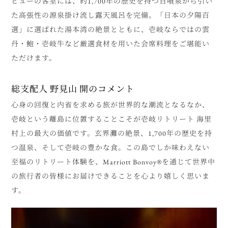
ビューの客室には、約1,700年の歴史を持つ自噴泉から引い
た高張性の源泉掛け流し露天風呂を完備。「日本の夕陽百
選」に選ばれた湯本湾の絶景とともに、壱岐ならではの雲
丹・鮑・壱岐牛など厳選食材を用いた会席料理をご堪能い
ただけます。
総支配人 野見山 開のコメント
心身の回復と内省を求める旅が世界的な潮流となるなか、
壱岐という離島に位置することこそが壱岐リトリート 海里
村上の最大の価値です。玄界灘の絶景、1,700年の歴史を持
つ温泉、そして壱岐の豊かな食。この島でしか味わえない
至福のリトリート体験を、Marriott Bonvoy®を通じて世界中
の旅行者の皆様にお届けできることを心より嬉しく思いま
す。