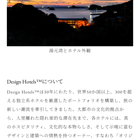
湯元湾とホテル外観
Design Hotels
™
について
Design Hotels™は30年にわたり、世界50か国以上、300を超
える独立系ホテルを厳選したポートフォリオを構築し、旅の
新しい潮流を牽引してきました。大都市の文化的拠点か
ら、人里離れた隠れ家的な滞在先まで、各ホテルには、真
のホスピタリティ、文化的な本物らしさ、そして示唆に富む
デザインと建築への情熱を持つオーナー、すなわち「オリジ