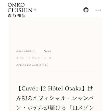
Skip
to
content
Onko Chishin
News
イベント / プレスリリース
UPDATED 2026.07.23
【Cuvée J2 Hôtel Osaka】世
界初のオフィシャル・シャンパ
ン・ホテルが届ける「11メゾン