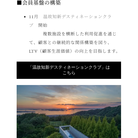
■会員基盤の構築
11月
温故知新デスティネーションクラ
ブ
開始
複数施設を横断した利用促進を通じ
て、顧客との継続的な関係構築を図り、
LTV（顧客生涯価値）の向上を目指します。
「温故知新デスティネーションクラブ」は
こちら