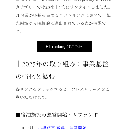
カテゴリーでは23社中5位
にランクインしました。
IT企業が多数を占める本ランキングにおいて、観
光領域から継続的に選出されている点が特徴で
す。
FT ranking はこちら
｜
2025年の取り組み：事業基盤
の強化と拡張
各リンクをクリックすると、プレスリリースをご
覧いただけます。
■宿泊施設の運営開始・リブランド
7月
小樽旅亭 藏群 運営開始