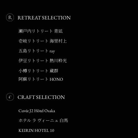
RETREAT SELECTION
瀬戸内リトリート 青凪
壱岐リトリート 海里村上
五島リトリート ray
伊豆リトリート 熱川粋光
小樽リトリート 蔵群
阿蘇リトリート HONO
CRAFT SELECTION
Cuvée J2 Hôtel Osaka
ホテル ラ ヴィーニュ 白馬
KEIRIN HOTEL 10