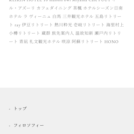
ル・アズーリ
カフェダイニング 茶楓
ホテルシーズン日南
ホテル ラ ヴィーニュ 白馬
三井観光ホテル
五島リトリー
ト ray
伊豆リトリート 熱川粋光
壱岐リトリート 海里村上
小樽リトリート 蔵群
旅先案内人
温故知新
瀬戸内リトリ
ート 青凪
礼文観光ホテル 咲涼
阿蘇リトリート HONO
トップ
フィロソフィー