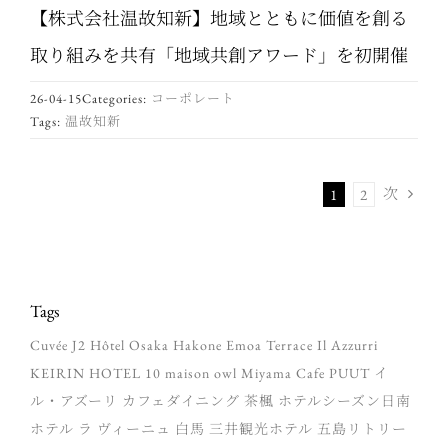
【株式会社温故知新】地域とともに価値を創る
取り組みを共有「地域共創アワード」を初開催
26-04-15
Categories:
コーポレート
Tags:
温故知新
次
1
2
Tags
Cuvée J2 Hôtel Osaka
Hakone Emoa Terrace
Il Azzurri
KEIRIN HOTEL 10
maison owl
Miyama Cafe PUUT
イ
ル・アズーリ
カフェダイニング 茶楓
ホテルシーズン日南
ホテル ラ ヴィーニュ 白馬
三井観光ホテル
五島リトリー