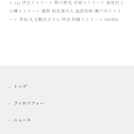
ト ray
伊豆リトリート 熱川粋光
壱岐リトリート 海里村上
小樽リトリート 蔵群
旅先案内人
温故知新
瀬戸内リトリ
ート 青凪
礼文観光ホテル 咲涼
阿蘇リトリート HONO
トップ
フィロソフィー
ニュース