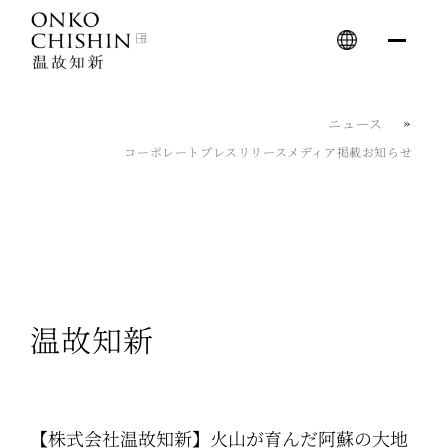
Skip
to
content
ニュース
コーポレート
プレスリリース
メディア掲載
お知らせ
温故知新
【株式会社温故知新】火山が育んだ阿蘇の大地