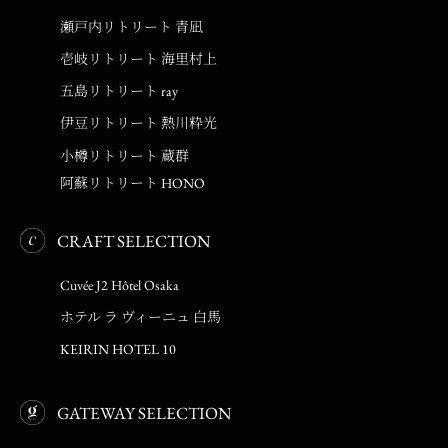
瀬戸内リトリート 青凪
壱岐リトリート 海里村上
五島リトリート ray
伊豆リトリート 熱川粋光
小樽リトリート 蔵群
阿蘇リトリート HONO
CRAFT SELECTION
Cuvée J2 Hôtel Osaka
ホテル ラ ヴィーニュ 白馬
KEIRIN HOTEL 10
GATEWAY SELECTION